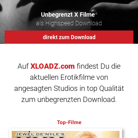
Unbegrenzt X Filme
*
als Highspeed Download
direkt zum Download
Auf
XLOADZ.com
findest Du die
aktuellen Erotikfilme von
angesagten Studios in top Qualität
zum unbegrenzten Download.
Top-Filme