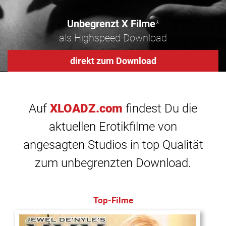
Unbegrenzt X Filme
*
als Highspeed Download
direkt zum Download
Auf
XLOADZ.com
findest Du die
aktuellen Erotikfilme von
angesagten Studios in top Qualität
zum unbegrenzten Download.
Top-Filme