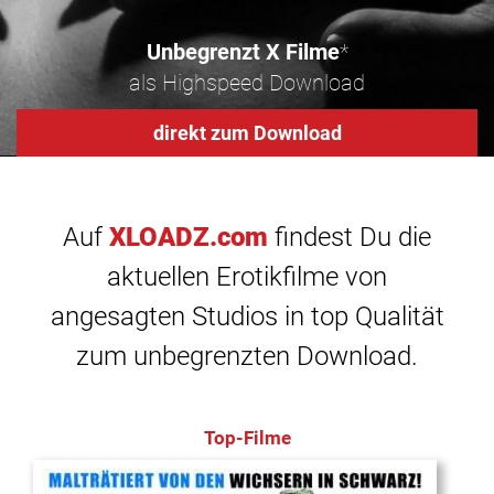
Unbegrenzt X Filme
*
als Highspeed Download
direkt zum Download
Auf
XLOADZ.com
findest Du die
aktuellen Erotikfilme von
angesagten Studios in top Qualität
zum unbegrenzten Download.
Top-Filme